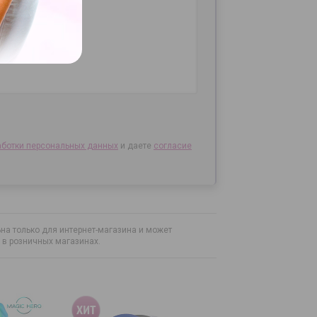
аботки персональных данных
и даете
согласие
на только для интернет-магазина и может
н в розничных магазинах.