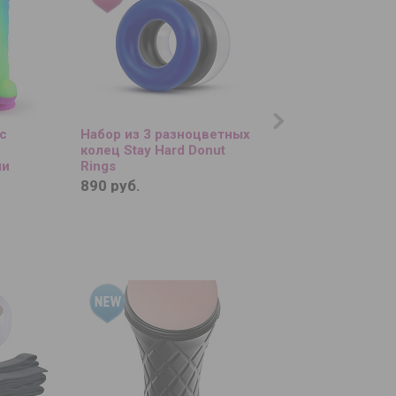
с
Набор из 3 разноцветных
Низкотемпературн
колец Stay Hard Donut
для тактильной пр
ми
Rings
Wax Play To Blaze
ультом ДУ
890 руб.
1 090 руб.