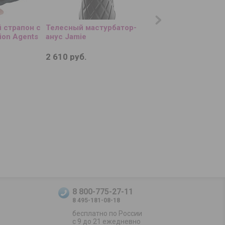
 страпон с
Телесный мастурбатор-
Сиреневый вибрато
ion Agents
анус Jamie
Koharu Suiren - 16 
2 610 руб.
7 210 руб.
8 800-775-27-11
8 495-181-08-18
бесплатно по России
с 9 до 21 ежедневно