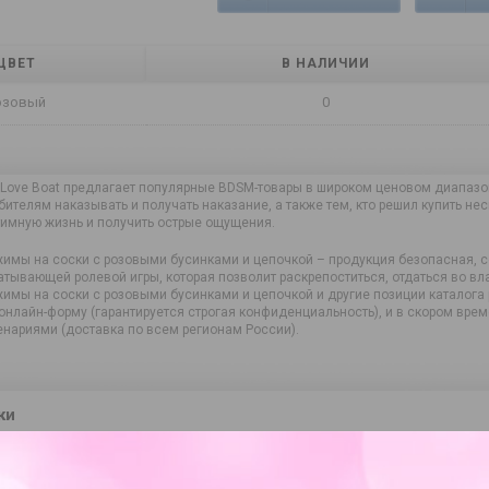
ЦВЕТ
В НАЛИЧИИ
озовый
0
 Love Boat предлагает популярные BDSM-товары в широком ценовом диапазон
ителям наказывать и получать наказание, а также тем, кто решил купить не
тимную жизнь и получить острые ощущения.
имы на соски с розовыми бусинками и цепочкой – продукция безопасная, с
атывающей ролевой игры, которая позволит раскрепоститься, отдаться во вла
имы на соски с розовыми бусинками и цепочкой и другие позиции каталога
 онлайн-форму (гарантируется строгая конфиденциальность), и в скором вр
нариями (доставка по всем регионам России).
ки
195783
дителя
NTB-80690