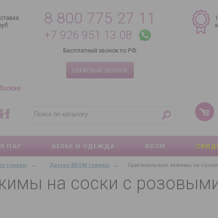
8 800 775 27 11
ставка
руб.
+7 926 951 13 08
Бесплатный звонок по РФ
ОБРАТНЫЙ ЗВОНОК
 Москве
Я ПАР
БЕЛЬЕ И ОДЕЖДА
BDSM
СКИД
зо товары
→
Другие BDSM товары
→
Оригинальные зажимы на соски
жимы на соски с розовыми