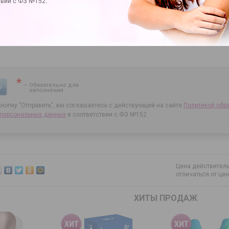
твии с ФЗ №152.
*
— Обязательно для
Ь
заполнения
нопку "Отправить", вы соглашаетесь с действующей на сайте
Политикой обр
 персональных данных
в соответствии с ФЗ №152.
Цена действитель
отличаться от це
ХИТЫ ПРОДАЖ