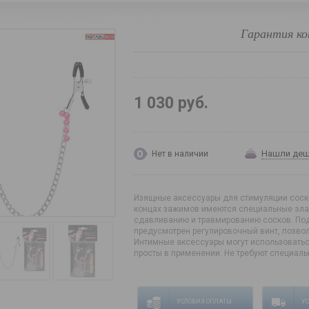
Гарантия ко
1 030 руб.
Нашли де
Нет в наличии
Изящные аксессуары для стимуляции соско
концах зажимов имеются специальные эла
сдавливанию и травмированию сосков. Под
предусмотрен регулировочный винт, позво
Интимные аксессуары могут использоватьс
просты в применении. Не требуют специаль
УСЛОВИЯ ОПЛАТЫ
У