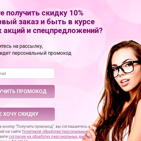
металл
е получить скидку 10%
прозрачный пакет
рвый заказ и быть в курсе
ение
садомазохистская атрибутика
 акций и спецпредложений?
РОС
ОТЗЫВЫ
тесь на рассылку,
 любой интересующий вас вопрос по товару или работе магазина.
ридет персональный промокод
ванные специалисты обязательно вам помогут.
Е ХОЧУ СКИДКУ
 кнопку "Получить промокод", вы соглашаетесь с
ей на сайте
Политикой обработки персональных
аете
согласие на
обработку персональных данных