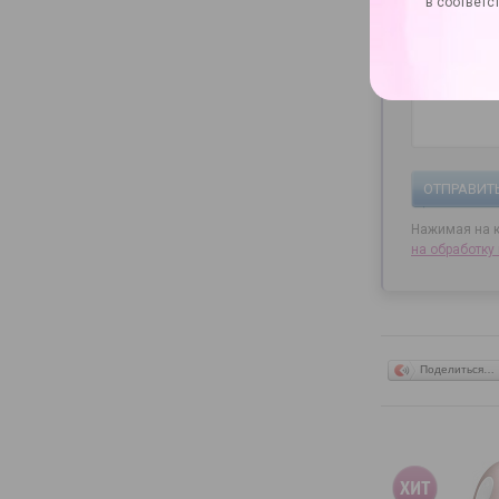
в соответс
ОТПРАВИТ
Нажимая на к
на
обработку
Поделиться…