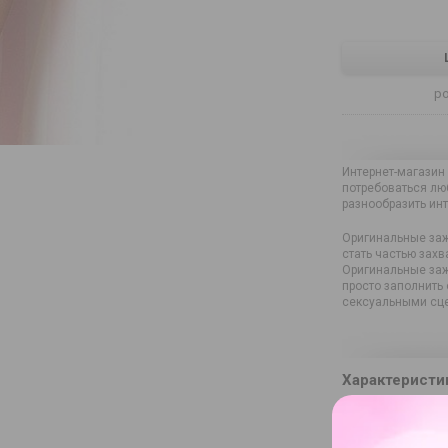
р
Интернет-магазин
потребоваться люб
разнообразить ин
Оригинальные заж
стать частью захв
Оригинальные заж
просто заполнить
сексуальными сце
Характеристи
Артикул
Артикул произво