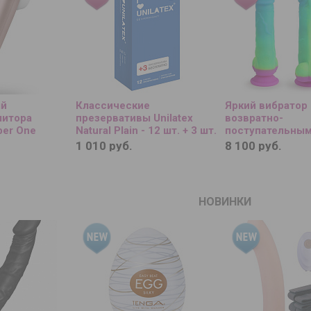
ый
Классические
Яркий вибратор 
литора
презервативы Unilatex
возвратно-
ber One
Natural Plain - 12 шт. + 3 шт.
поступательны
в подарок
движениями и п
1 010 руб.
8 100 руб.
- 21 см.
НОВИНКИ