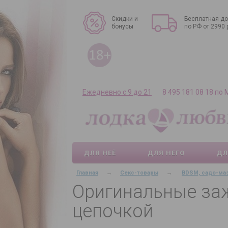
Скидки и
Бесплатная до
бонусы
по РФ от 2990 
Ежедневно с 9 до 21
8 495 181 08 18 по
ДЛЯ НЕЁ
ДЛЯ НЕГО
ДЛ
Главная
→
Секс-товары
→
BDSM, садо-ма
Оригинальные за
цепочкой