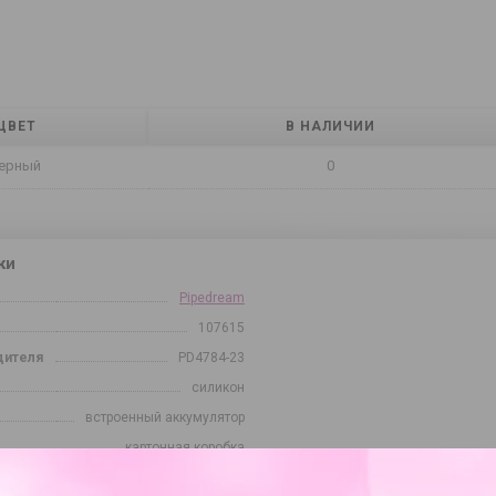
ЦВЕТ
В НАЛИЧИИ
ерный
0
ки
Pipedream
107615
дителя
PD4784-23
силикон
встроенный аккумулятор
картонная коробка
рах
13.30