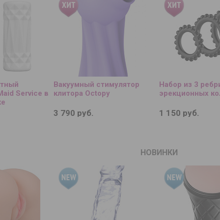
ктный
Вакуумный стимулятор
Набор из 3 реб
aid Service в
клитора Octopy
эрекционных кол
ке
3 790 руб.
1 150 руб.
НОВИНКИ