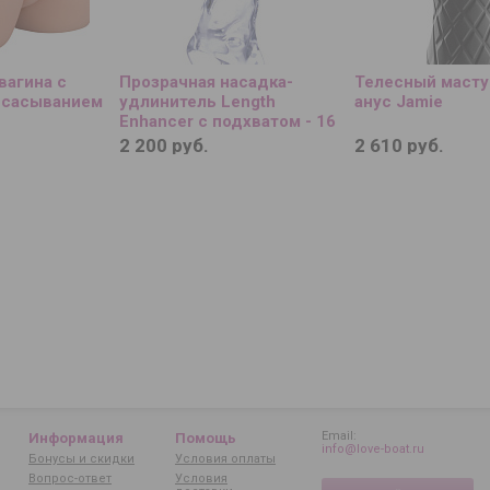
вагина с
Прозрачная насадка-
Телесный масту
всасыванием
удлинитель Length
анус Jamie
Enhancer с подхватом - 16
см.
2 200 руб.
2 610 руб.
Email:
Информация
Помощь
info@love-boat.ru
Бонусы и скидки
Условия оплаты
Вопрос-ответ
Условия