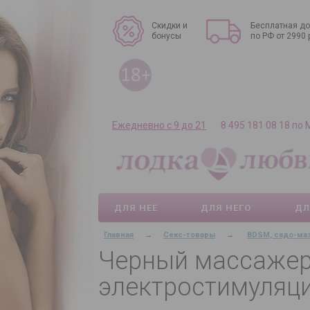
Скидки и
Бесплатная до
бонусы
по РФ от 2990 
Ежедневно с 9 до 21
8 495 181 08 18 по
ДЛЯ НЕЁ
ДЛЯ НЕГО
ДЛ
Главная
→
Секс-товары
→
BDSM, садо-ма
Черный массажер п
электростимуляцие