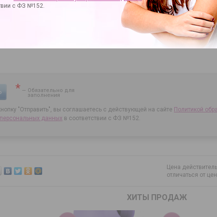
твии с ФЗ №152.
*
— Обязательно для
Ь
заполнения
нопку "Отправить", вы соглашаетесь с действующей на сайте
Политикой обр
 персональных данных
в соответствии с ФЗ №152.
Цена действитель
отличаться от це
ХИТЫ ПРОДАЖ