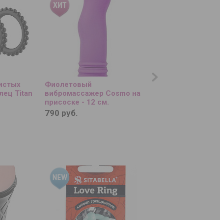
ристых
Фиолетовый
Синяя вакуумная п
ец Titan
вибромассажер Cosmo на
реалистичной вст
присоске - 12 см.
790 руб.
2 420 руб.