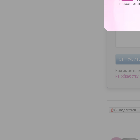
в соответс
ОТПРАВИТ
Нажимая на к
на
обработку
Поделиться…