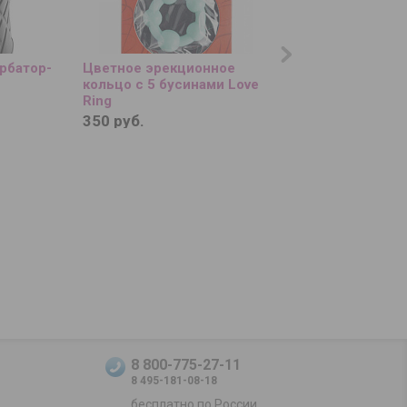
рбатор-
Цветное эрекционное
Черный массажер
кольцо с 5 бусинами Love
простаты Curving C
Ring
см.
350 руб.
4 110 руб.
8 800-775-27-11
8 495-181-08-18
бесплатно по России