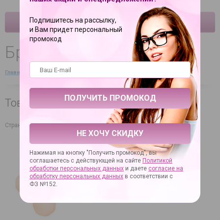
Подпишитесь на рассылку,
КАТАЛОГ
и Вам придет персональный
промокод
Бренды
Главная
→
Справочная информация
→
Бренды
Товары Starbust в нашем магазине
Страна производителя: Франция
НЕ ХОЧУ СКИДКУ
Нажимая на кнопку "Получить промокод", вы
соглашаетесь с действующей на сайте
Политикой
обработки персональных данных
и даете
согласие на
обработку персональных данных
в соответствии с
ФЗ №152.