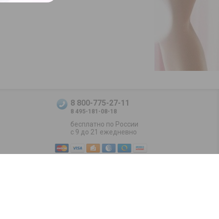
8 800-775-27-11
8 495-181-08-18
бесплатно по России
с 9 до 21 ежедневно
Positive SSL