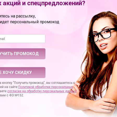
 акций и спецпредложений?
ы Rich Energy в нашем маг
тесь на рассылку,
теля: Австрия
ридет персональный промокод
Е ХОЧУ СКИДКУ
 кнопку "Получить промокод", вы соглашаетесь с
ей на сайте
Политикой обработки персональных
аете
согласие на
обработку персональных данных
твии с ФЗ №152.