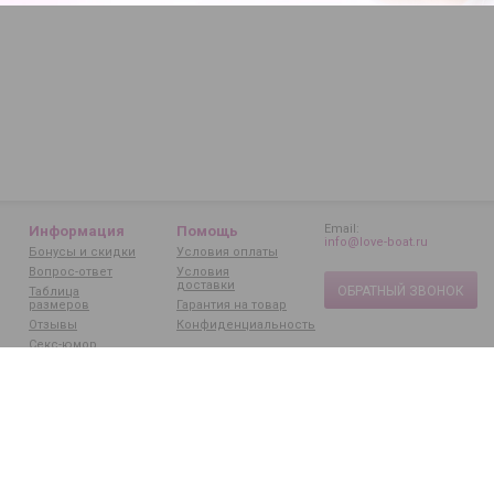
Email:
Информация
Помощь
info@love-boat.ru
Бонусы и скидки
Условия оплаты
Вопрос-ответ
Условия
доставки
ОБРАТНЫЙ ЗВОНОК
Таблица
размеров
Гарантия на товар
Отзывы
Конфиденциальность
Секс-юмор
Статьи
Бренды