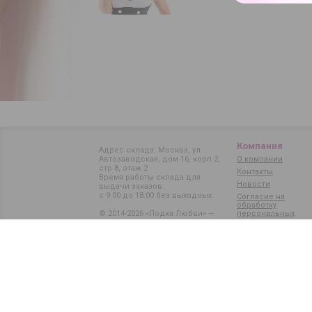
Компания
Адрес склада: Москва, ул.
Автозаводская, дом 16, корп 2,
О компании
стр 8, этаж 2
Контакты
Время работы склада для
Новости
выдачи заказов:
с 9:00 до 18:00 без выходных.
Согласие на
обработку
© 2014-2026 «Лодка Любви» —
персональных
данных
магазин интимных товаров
Карта сайта
Политика обработки
персональных данных