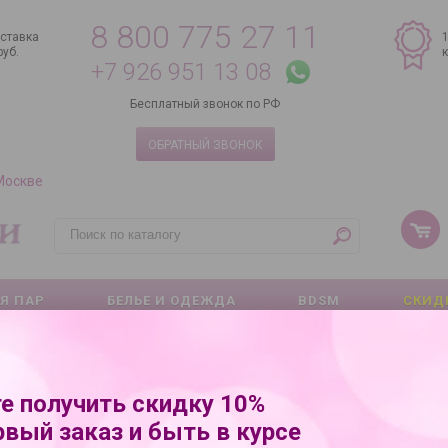
8 800 775 27 11
ставка
руб.
+7 926 951 13 08
Бесплатный звонок по РФ
ОБРАТНЫЙ ЗВОНОК
 Москве
Я ПАР
БЕЛЬЕ И ОДЕЖДА
BDSM
СКИД
е получить скидку 10%
рвый заказ и быть в курсе