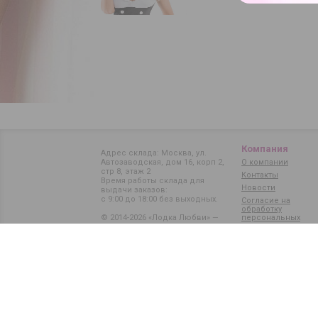
Компания
Адрес склада: Москва, ул.
Автозаводская, дом 16, корп 2,
О компании
стр 8, этаж 2
Контакты
Время работы склада для
Новости
выдачи заказов:
с 9:00 до 18:00 без выходных.
Согласие на
обработку
© 2014-2026 «Лодка Любви» —
персональных
данных
магазин интимных товаров
Карта сайта
Политика обработки
персональных данных