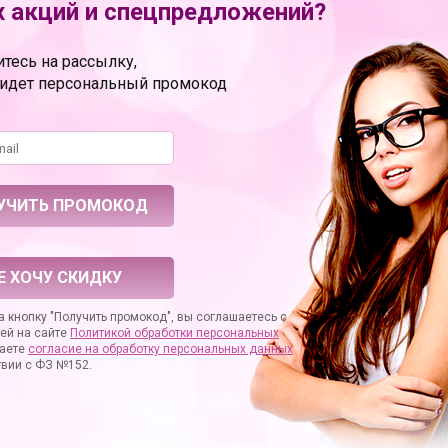
 акций и спецпредложений?
ы Mamia в нашем магазин
тесь на рассылку,
теля: США
ридет персональный промокод
Е ХОЧУ СКИДКУ
 кнопку "Получить промокод", вы соглашаетесь с
ей на сайте
Политикой обработки персональных
аете
согласие на
обработку персональных данных
твии с ФЗ №152.