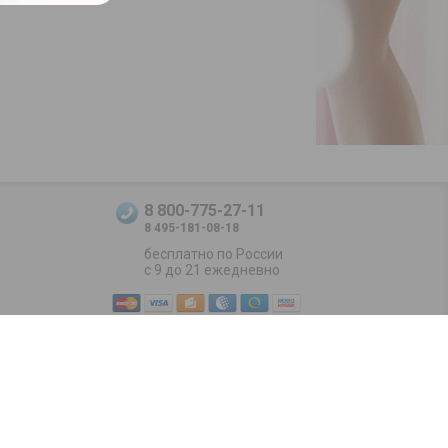
8 800-775-27-11
8 495-181-08-18
бесплатно по России
с 9 до 21 ежедневно
Positive SSL