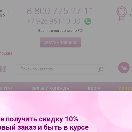
8 800 775 27 11
ставка
руб.
+7 926 951 13 08
Бесплатный звонок по РФ
ОБРАТНЫЙ ЗВОНОК
 Москве
Я ПАР
БЕЛЬЕ И ОДЕЖДА
BDSM
СКИД
е получить скидку 10%
рвый заказ и быть в курсе