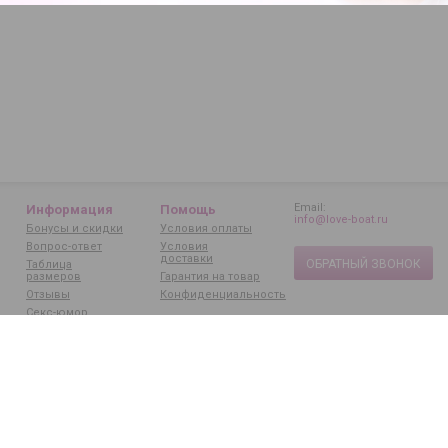
Email:
Информация
Помощь
info@love-boat.ru
Бонусы и скидки
Условия оплаты
Вопрос-ответ
Условия
доставки
ОБРАТНЫЙ ЗВОНОК
Таблица
размеров
Гарантия на товар
Отзывы
Конфиденциальность
Секс-юмор
Статьи
Бренды