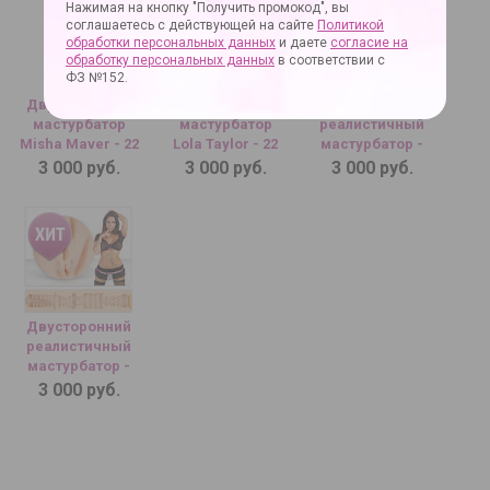
Нажимая на кнопку "Получить промокод", вы
соглашаетесь с действующей на сайте
Политикой
обработки персональных данных
и даете
согласие на
обработку персональных данных
в соответствии с
ФЗ №152.
Двусторонний
Двусторонний
Двусторонний
мастурбатор
мастурбатор
реалистичный
Misha Maver - 22
Lola Taylor - 22
мастурбатор -
см....
см....
копия вагины и
3 000 руб.
3 000 руб.
3 000 руб.
попки Ангелины
Дорошенковой...
Двусторонний
реалистичный
мастурбатор -
копия вагины и
3 000 руб.
попки Елены
Берковой...