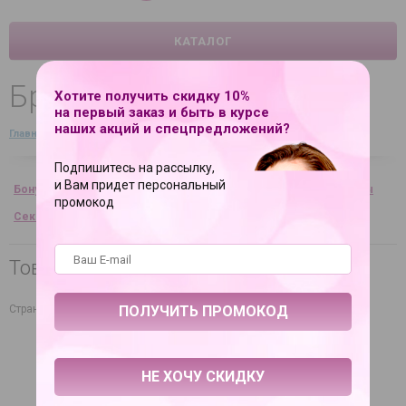
КАТАЛОГ
Бренды
Хотите получить скидку 10%
на первый заказ и быть в курсе
наших акций и спецпредложений?
Главная
→
Справочная информация
→
Бренды
Подпишитесь на рассылку,
и Вам придет персональный
Бонусы и скидки
Вопрос-ответ
Таблица размеров
Отзывы
промокод
Секс-юмор
Статьи
Бренды
Товары ФлешНаш в нашем магазине
Страна производителя: Россия
НЕ ХОЧУ СКИДКУ