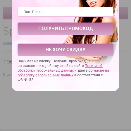
КАТАЛОГ
Бренды
Главная
→
Справочная информация
→
Бренды
НЕ ХОЧУ СКИДКУ
Товары Feilun в нашем магазине
Нажимая на кнопку "Получить промокод", вы
соглашаетесь с действующей на сайте
Политикой
обработки персональных данных
и даете
согласие на
Страна производителя: Австрия
обработку персональных данных
в соответствии с
ФЗ №152.