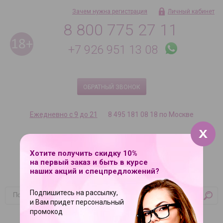
Зачем нужна регистрация
Личный кабинет
8 800 775 27 11
+7 926 951 13 08
ОБРАТНЫЙ ЗВОНОК
Ежедневно с 9 до 21
8 495 181 08 18 по Москве
Хотите получить скидку 10%
на первый заказ и быть в курсе
наших акций и спецпредложений?
Подпишитесь на рассылку,
и Вам придет персональный
Корзина
промокод
Ваша корзина пуста