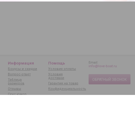
Email:
Информация
Помощь
info@love-boat.ru
Бонусы и скидки
Условия оплаты
Вопрос-ответ
Условия
доставки
ОБРАТНЫЙ ЗВОНОК
Таблица
размеров
Гарантия на товар
Отзывы
Конфиденциальность
Секс-юмор
Статьи
Бренды