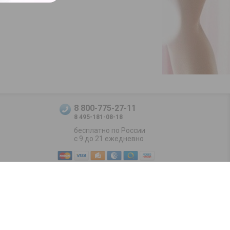
8 800-775-27-11
8 495-181-08-18
бесплатно по России
с 9 до 21 ежедневно
Positive SSL