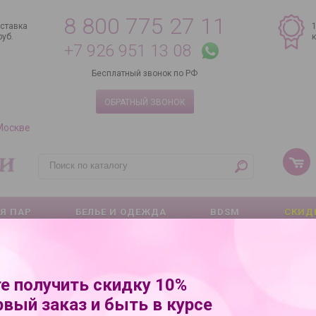
8 800 775 27 11
ставка
руб.
+7 926 951 13 08
Бесплатный звонок по РФ
ОБРАТНЫЙ ЗВОНОК
 Москве
Я ПАР
БЕЛЬЕ И ОДЕЖДА
BDSM
СКИД
е получить скидку 10%
рвый заказ и быть в курсе