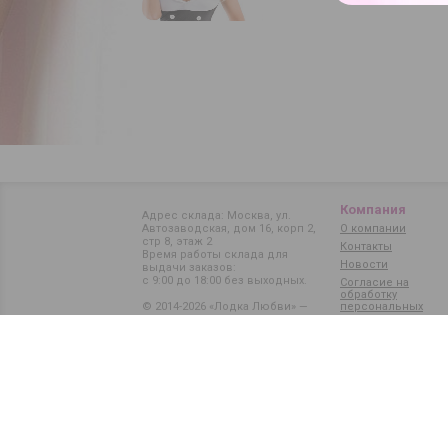
Компания
Адрес склада: Москва, ул.
Автозаводская, дом 16, корп 2,
О компании
стр 8, этаж 2
Контакты
Время работы склада для
Новости
выдачи заказов:
с 9:00 до 18:00 без выходных.
Согласие на
обработку
© 2014-2026 «Лодка Любви» —
персональных
данных
магазин интимных товаров
Карта сайта
Политика обработки
персональных данных