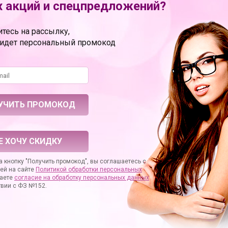
 акций и спецпредложений?
ы Evelena в нашем магази
тесь на рассылку,
теля: Россия
ридет персональный промокод
Е ХОЧУ СКИДКУ
 кнопку "Получить промокод", вы соглашаетесь с
ей на сайте
Политикой обработки персональных
аете
согласие на
обработку персональных данных
твии с ФЗ №152.