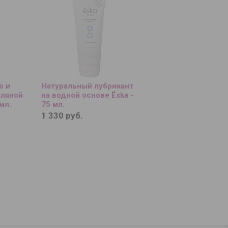
о и
Натуральный лубрикант
сляной
на водной основе Ёska -
мл.
75 мл.
1 330 руб.