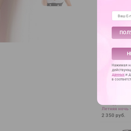
Натуральный
очищающий 
«Ёska» - 100 
1 410 руб.
Н
Нажимая на
действующ
данных
и д
в соответс
Натуральный
на водной ос
Летняя ночь -
2 350 руб.