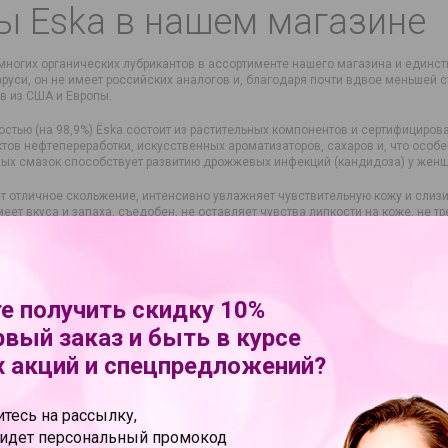
ы Eska в нашем магазине
многих органических лубрикантов в ассортименте нашего магазина и единст
руси, он не имеет российских аналогов и, благодаря почти вдвое меньшей с
в из США и Европы.
стью (на 98,9%) Ёska состоит из растительных компонентов и сертифицирова
ктов нефтепереработки, искусственных ароматизаторов, сахаров и, что особ
ых смазок способствует развитию дрожжевых инфекций (кандидоза) у женщ
т отличное скольжение, интенсивно увлажняет чувствительную кожу и слизис
еет вкуса и запаха, съедобен, не оставляет чувства липкости на коже, не 
подходит для ежедневного использования и всех видов секса. Ёska – интим
теля: Беларусь
е получить скидку 10%
рвый заказ и быть в курсе
 акций и спецпредложений?
тесь на рассылку,
ридет персональный промокод