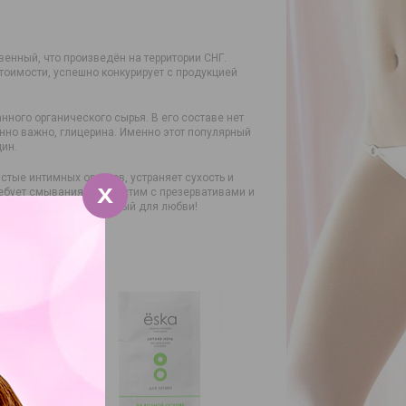
венный, что произведён на территории СНГ.
тоимости, успешно конкурирует с продукцией
нного органического сырья. В его составе нет
енно важно, глицерина. Именно этот популярный
ин.
тые интимных органов, устраняет сухость и
требует смывания, совместим с презервативами и
ный лубрикант, созданный для любви!