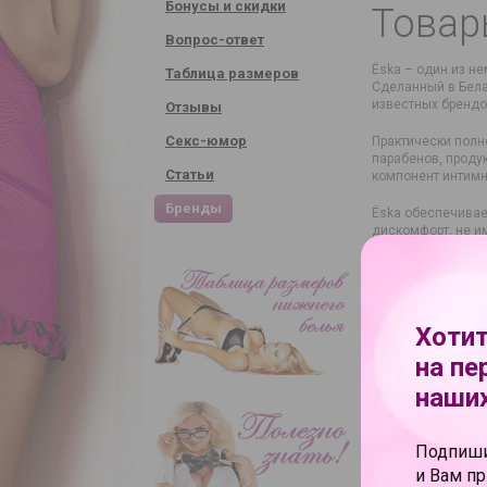
Бонусы и скидки
Товар
Вопрос-ответ
Ёska – один из не
Таблица размеров
Сделанный в Бела
известных брендо
Отзывы
Секс-юмор
Практически полно
парабенов, проду
Статьи
компонент интимн
Бренды
Ёska обеспечивае
дискомфорт, не им
секс-игрушками, 
Страна производи
Хотит
на пе
наших
Подпиши
и Вам п