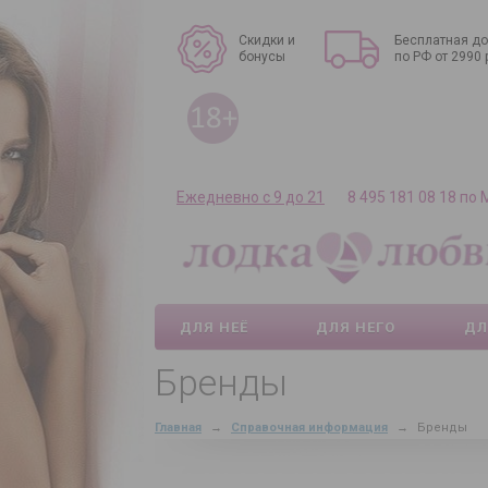
Скидки и
Бесплатная до
бонусы
по РФ от 2990 
Ежедневно с 9 до 21
8 495 181 08 18 по
ДЛЯ НЕЁ
ДЛЯ НЕГО
ДЛ
Бренды
Главная
→
Справочная информация
→
Бренды