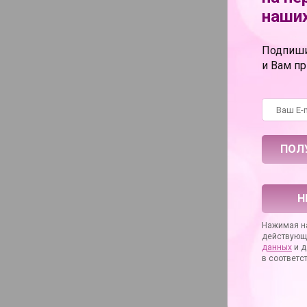
наших
Подпиши
и Вам п
Черная верёв
связывания 
Bind Tie - 9,14
6 290 руб.
Н
Нажимая на
действующ
данных
и д
в соответс
Телесный
фаллоимитат
съемной при