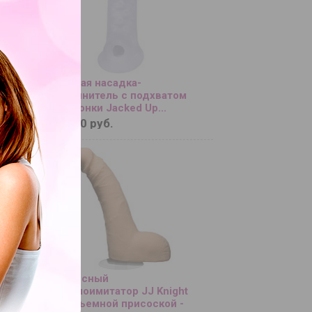
зывания
Тонкая насадка-
Tie -
удлинитель с подхватом
мошонки Jacked Up...
5 400 руб.
Телесный
с
фаллоимитатор JJ Knight
емной
со съемной присоской -