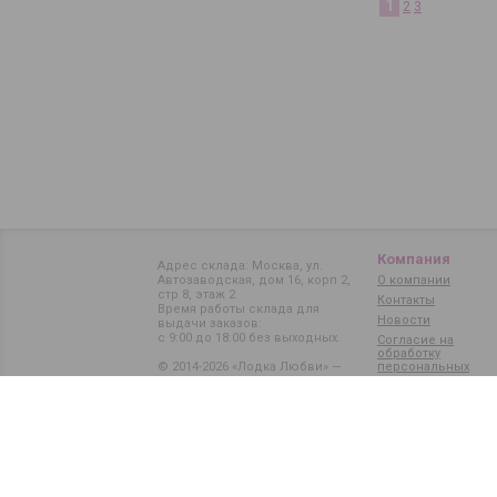
1
2
3
Компания
Адрес склада: Москва, ул.
Автозаводская, дом 16, корп 2,
О компании
стр 8, этаж 2
Контакты
Время работы склада для
Новости
выдачи заказов:
с 9:00 до 18:00 без выходных.
Согласие на
обработку
© 2014-2026 «Лодка Любви» —
персональных
данных
магазин интимных товаров
Карта сайта
Политика обработки
персональных данных