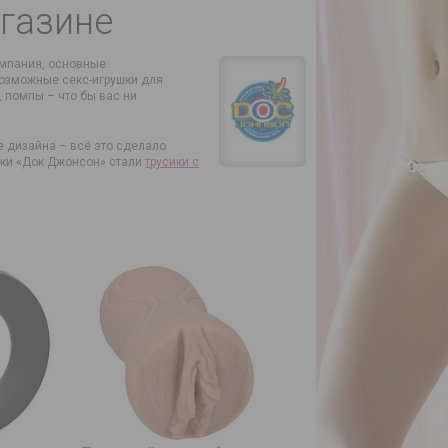
газине
омпания, основные
возможные секс-игрушки для
 помпы – что бы вас ни
 дизайна – всё это сделало
рки «Док Джонсон» стали
трусики с