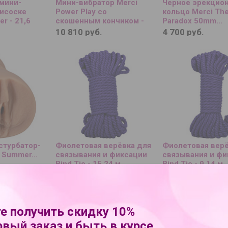
мини-
Мини-вибратор Merci
Черное эрекцио
рисоске
Power Play со
кольцо Merci Th
er - 21,6
скошенным кончиком -
Paradox 50mm...
13,3 см....
10 810 руб.
4 700 руб.
стурбатор-
Фиолетовая верёвка для
Фиолетовая верё
 Summer...
связывания и фиксации
связывания и фи
Bind Tie - 15,24 м....
Bind Tie - 9,14 м...
7 620 руб.
6 290 руб.
е получить скидку 10%
рвый заказ и быть в курсе