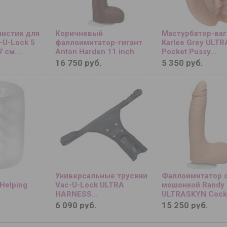
листик для
Коричневый
Мастурбатор-ваг
-U-Lock 5
фаллоимитатор-гигант
Karlee Grey ULT
7 см....
Anton Harden 11 inch
Pocket Pussy...
ULTRASKYN Cock - 29,2
16 750 руб.
5 350 руб.
см....
Универсальные трусики
Фаллоимитатор 
Helping
Vac-U-Lock ULTRA
мошонкой Randy 
HARNESS...
ULTRASKYN Cock 
см....
6 090 руб.
15 250 руб.