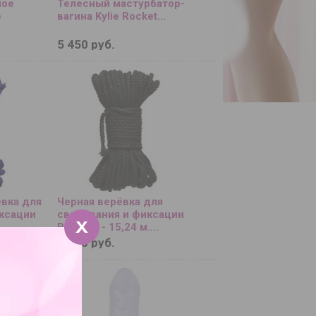
ное
Телесный мастурбатор-
e
вагина Kylie Rocket...
5 450 руб.
вка для
Черная верёвка для
ксации
связывания и фиксации
.
Bind Tie - 15,24 м....
7 620 руб.