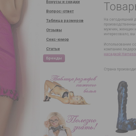
Бонусы и скидки
Товар
Вопрос-ответ
На сегодняшний д
Таблица размеров
производственные
мужчин, женщин и
Отзывы
интересовало, вы
Секс-юмор
Использование со
Статьи
компанию лидером
насадкой Harness
Бренды
Страна производи