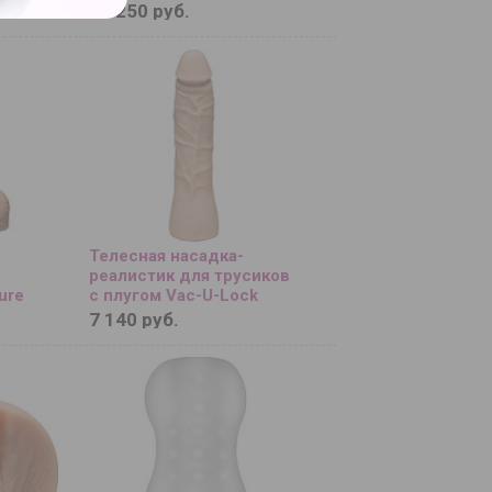
ray
22,2 см....
15 250 руб.
 23,5
Телесная насадка-
реалистик для трусиков
ure
с плугом Vac-U-Lock
s со
ULTRASKYN Thin Dong -
7 140 руб.
ой -
19 см....