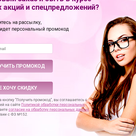
 акций и спецпредложений?
тесь на рассылку,
ридет персональный промокод
ка для
Верёвка для связывания
Верёвка для свя
и фиксации
и фиксации Bind Tie -
и фиксации Bind 
 м....
15,24 м....
9,14 м....
6 990 руб.
5 290 руб.
Е ХОЧУ СКИДКУ
 кнопку "Получить промокод", вы соглашаетесь с
ей на сайте
Политикой обработки персональных
аете
согласие на
обработку персональных данных
твии с ФЗ №152.
Телесный
Телесный
ор на
фаллоимитатор на
фаллоимитатор 
соске
съемной присоске
мошонкой на съ