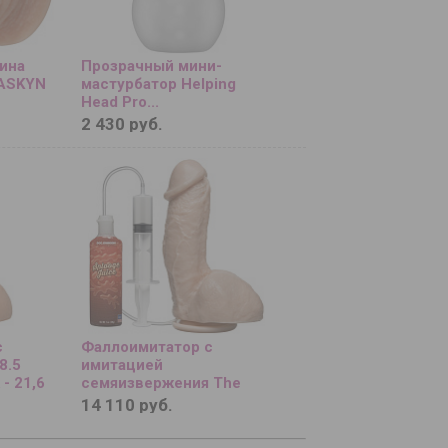
ина
Прозрачный мини-
RASKYN
мастурбатор Helping
Head Pro...
2 430 руб.
с
Фаллоимитатор с
8.5
имитацией
- 21,6
семяизвержения The
Amazing Squirting
14 110 руб.
Realistic Cock - 18,8 см....