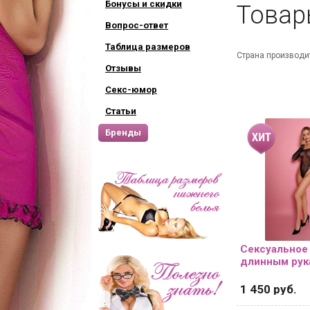
Бонусы и скидки
Товар
Вопрос-ответ
Таблица размеров
Страна производи
Хотит
Отзывы
на пе
Секс-юмор
наших
Статьи
Бренды
Подпиши
и Вам п
Сексуальное
длинным рука
1 450 руб.
Н