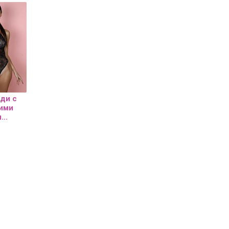
 кнопку "Получить промокод", вы соглашаетесь с
ей на сайте
Политикой обработки персональных
аете
согласие на
обработку персональных данных
твии с ФЗ №152.
ди с
ими
..