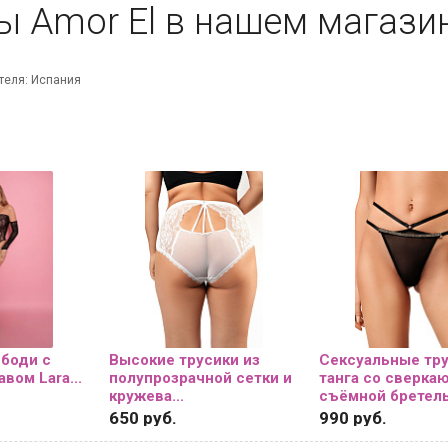
ы Amor El в нашем магази
теля: Испания
е получить скидку 10%
рвый заказ и быть в курсе
 акций и спецпредложений?
тесь на рассылку,
ридет персональный промокод
 боди с
Высокие трусики из
Сексуальные тру
вом Lara...
полупрозрачной сетки и
танга со сверка
кружева...
съёмной бретель
650 руб.
990 руб.
Е ХОЧУ СКИДКУ