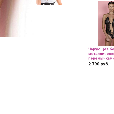
Нажимая на
действующ
данных
и д
в соответс
Чарующее бо
металлическ
перемычками.
2 790 руб.