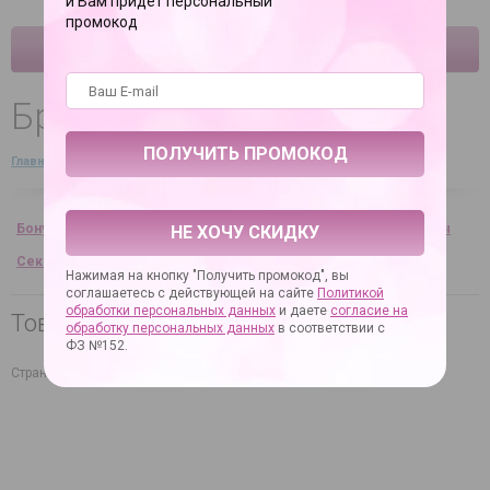
и Вам придет персональный
промокод
КАТАЛОГ
Бренды
Главная
→
Справочная информация
→
Бренды
Бонусы и скидки
Вопрос-ответ
Таблица размеров
Отзывы
НЕ ХОЧУ СКИДКУ
Секс-юмор
Статьи
Бренды
Нажимая на кнопку "Получить промокод", вы
соглашаетесь с действующей на сайте
Политикой
обработки персональных данных
и даете
согласие на
Товары XLH в нашем магазине
обработку персональных данных
в соответствии с
ФЗ №152.
Страна производителя: Австрия