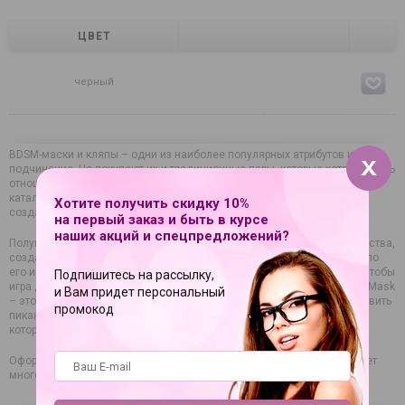
ЦВЕТ
черный
BDSM-маски и кляпы – одни из наиболее популярных атрибутов игр в
подчинение. Но покупают их и традиционные пары, которые хотят вернуть
отношениям прежнюю остроту или поэкспериментировать. В нашем
каталоге представлен богатый ассортимент данных аксессуаров,
Хотите получить скидку 10%
созданных брендами с мировым именем.
на первый заказ и быть в курсе
наших акций и спецпредложений?
Полушлем с кошачьими ушками Cat Mask – товар безупречного качества,
созданный из безопасного для здоровья материала. Главное правило
его использования – следить за реакцией и поведением партнера, чтобы
Подпишитесь на рассылку,
игра доставляла удовольствие. Полушлем с кошачьими ушками Cat Mask
и Вам придет персональный
– это возможность выйти за границы, установленные вами же, добавить
промокод
пикантности в интимную близость, познать острое наслаждение, о
котором раньше, возможно, только мечталось.
Оформляйте заказ онлайн и ожидайте доставку, которая не потребует
много времени (отправка в любую точку России).