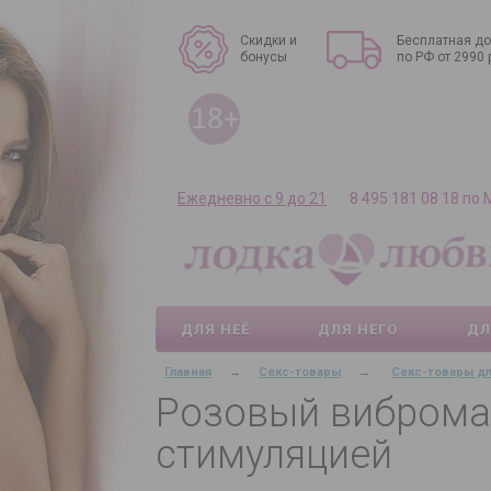
Скидки и
Бесплатная до
бонусы
по РФ от 2990 
Ежедневно с 9 до 21
8 495 181 08 18 по
ДЛЯ НЕЁ
ДЛЯ НЕГО
ДЛ
Главная
→
Секс-товары
→
Секс-товары д
Розовый вибромас
стимуляцией