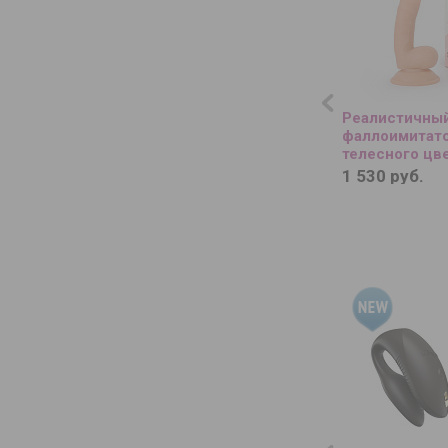
Реалистичны
фаллоимитат
телесного цве
присоске
1 530 руб.