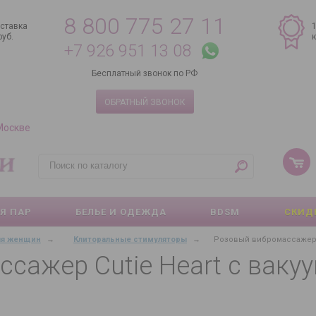
8 800 775 27 11
ставка
руб.
+7 926 951 13 08
Бесплатный звонок по РФ
ОБРАТНЫЙ ЗВОНОК
 Москве
Я ПАР
БЕЛЬЕ И ОДЕЖДА
BDSM
СКИД
ля женщин
→
Клиторальные стимуляторы
→
Розовый вибромассажер C
сажер Cutie Heart с ваку