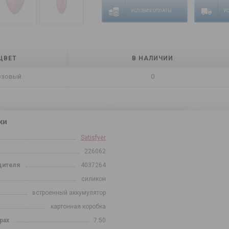
УСЛОВИЯ ОПЛАТЫ
У
ЦВЕТ
В НАЛИЧИИ
озовый
0
ки
Satisfyer
226062
дителя
4037264
силикон
встроенный аккумулятор
картонная коробка
рах
7.50