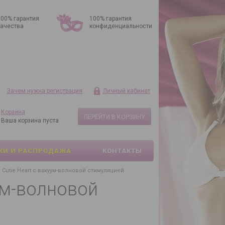
100% гарантия
100% гарантия
качества
конфиденциальности
Зачем нужна регистрация
Личный кабинет
Корзина
ПЕРЕЙТИ В КОРЗИНУ
Ваша корзина пуста
КИ И РАСПРОДАЖА
КОНТАКТЫ
utie Heart с вакуум-волновой стимуляцией
ум-волновой