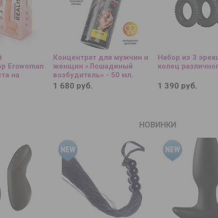
й
Концентрат для мужчин и
Набор из 3 эре
ор Erowoman
женщин «Лошадиный
колец различно
та на
возбудитель» - 50 мл.
1 680 руб.
1 390 руб.
НОВИНКИ