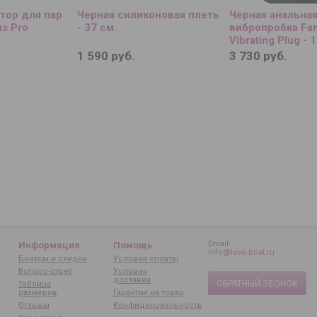
тор для пар
Черная силиконовая плеть
Черная анальна
s Pro
- 37 см.
вибропробка Fan
Vibrating Plug - 
1 590 руб.
3 730 руб.
Email:
Информация
Помощь
info@love-boat.ru
Бонусы и скидки
Условия оплаты
Вопрос-ответ
Условия
доставки
ОБРАТНЫЙ ЗВОНОК
Таблица
размеров
Гарантия на товар
Отзывы
Конфиденциальность