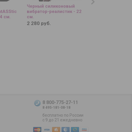
я
Черный силиконовый
Мастурбатор-яйцо
tASStic
вибратор-реалистик - 22
Egg Twister
14 см.
см.
2 280 руб.
1 380 руб.
8 800-775-27-11
8 495-181-08-18
бесплатно по России
с 9 до 21 ежедневно