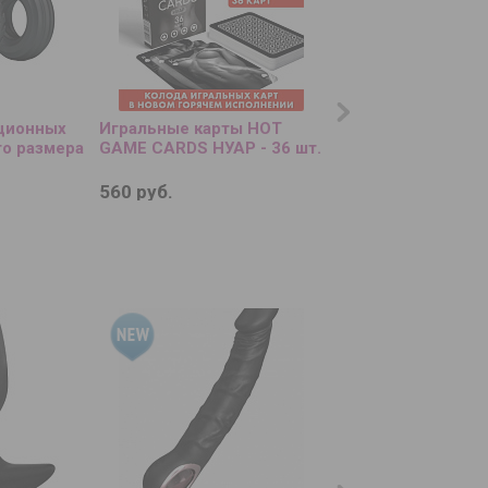
кционных
Игральные карты HOT
Фаллоимитатор на
го размера
GAME CARDS НУАР - 36 шт.
присоске The Big P
26,8 см.
560 руб.
1 850 руб.