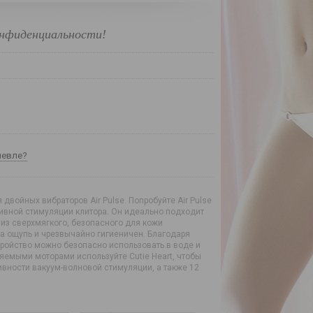
нфиденциальности!
шевле?
 двойных вибраторов Air Pulse. Попробуйте Air Pulse
ивной стимуляции клитора. Он идеально подходит
из сверхмягкого, безопасного для кожи
а ощупь и чрезвычайно гигиеничен. Благодаря
тройство можно безопасно использовать в воде и
яемыми моторами используйте Cutie Heart, чтобы
вности вакуум-волновой стимуляции, а также 12