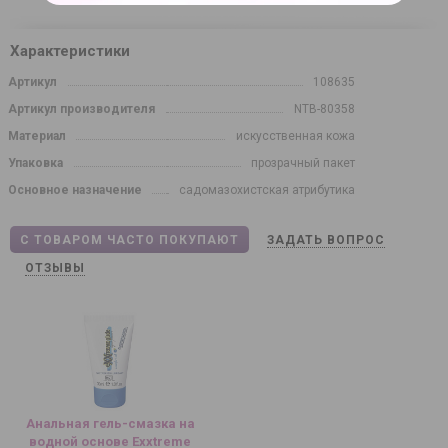
Характеристики
Артикул
108635
Артикул производителя
NTB-80358
Материал
искусственная кожа
Упаковка
прозрачный пакет
Основное назначение
садомазохистская атрибутика
С ТОВАРОМ ЧАСТО ПОКУПАЮТ
ЗАДАТЬ ВОПРОС
ОТЗЫВЫ
Анальная гель-смазка на
водной основе Exxtreme