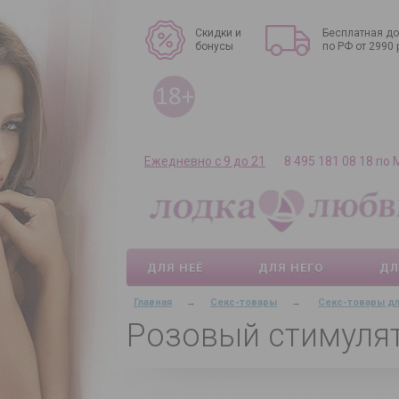
Скидки и
Бесплатная до
бонусы
по РФ от 2990 
Ежедневно с 9 до 21
8 495 181 08 18 по
ДЛЯ НЕЁ
ДЛЯ НЕГО
ДЛ
Главная
→
Секс-товары
→
Секс-товары д
Розовый стимулято