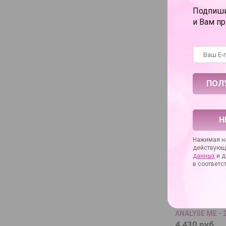
Подпиши
Упаковка
и Вам п
Длина в сантимет
Диаметр в санти
Основное назнач
С ТОВАРОМ 
Н
Нажимая на
действующ
данных
и д
в соответс
Обезболиваю
анальный спре
ANALYSE ME - 
4 430 руб.