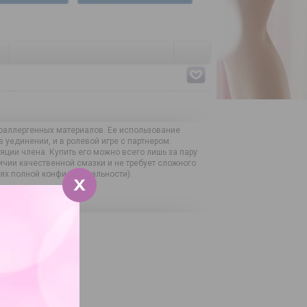
ипоаллергенных материалов. Ее использование
уединении, и в ролевой игре с партнером.
ции члена. Купить его можно всего лишь за пару
ичии качественной смазки и не требует сложного
иях полной конфиденциальности).