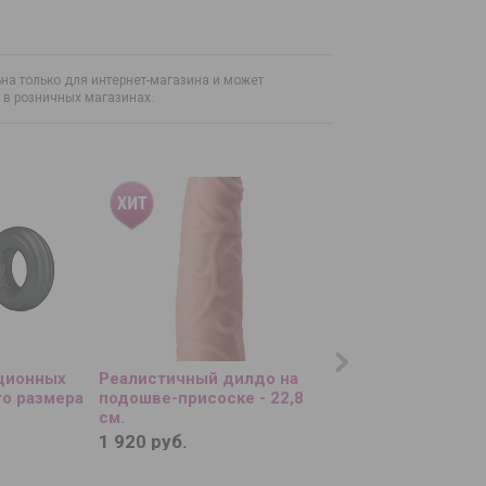
на только для интернет-магазина и может
н в розничных магазинах.
кционных
Реалистичный дилдо на
Мастурбатор-ваги
го размера
подошве-присоске - 22,8
Vacuum Cup Mastur
см.
1 920 руб.
1 960 руб.