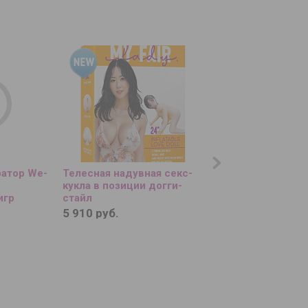
атор We-
Телесная надувная секс-
Голубой вибратор 
кукла в позиции догги-
ротацией и вакуум
игр
стайл
стимуляцией BeYo
Rosubi
5 910 руб.
11 400 руб.