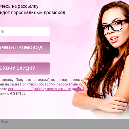
тесь на рассылку,
полиэтиленовая пленка
ридет персональный промокод
рах
20.00
метрах
3.60
ение
анальная стимуляция
ЧАСТО ПОКУПАЮТ
ЗАДАТЬ ВОПРОС
ОТЗЫВЫ
Е ХОЧУ СКИДКУ
 кнопку "Получить промокод", вы соглашаетесь с
ей на сайте
Политикой обработки персональных
аете
согласие на
обработку персональных данных
твии с ФЗ №152.
щий
й pjur
20 мл.