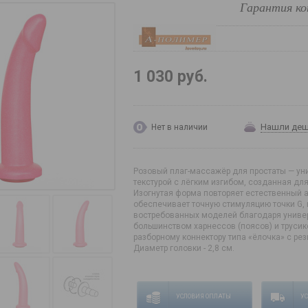
Гарантия ко
1 030 руб.
Нашли де
Нет в наличии
Розовый плаг-массажёр для простаты — ун
текстурой с лёгким изгибом, созданная дл
Изогнутая форма повторяет естественный 
обеспечивает точную стимуляцию точки G, 
востребованных моделей благодаря униве
большинством харнессов (поясов) и труси
разборному коннектору типа «ёлочка» с рез
Диаметр головки - 2,8 см.
УСЛОВИЯ ОПЛАТЫ
У