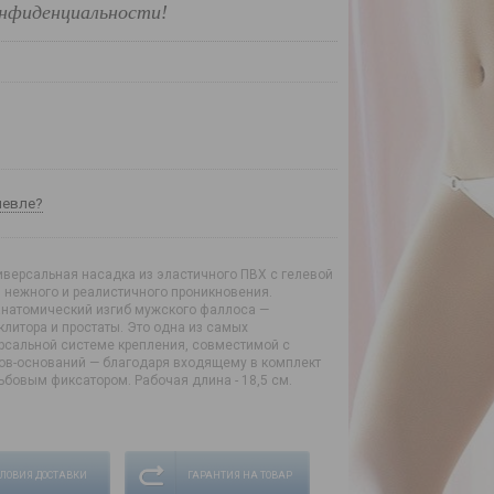
нфиденциальности!
шевле?
иверсальная насадка из эластичного ПВХ с гелевой
я нежного и реалистичного проникновения.
анатомический изгиб мужского фаллоса —
клитора и простаты. Это одна из самых
рсальной системе крепления, совместимой с
ков-оснований — благодаря входящему в комплект
ьбовым фиксатором. Рабочая длина - 18,5 см.
СЛОВИЯ ДОСТАВКИ
ГАРАНТИЯ НА ТОВАР